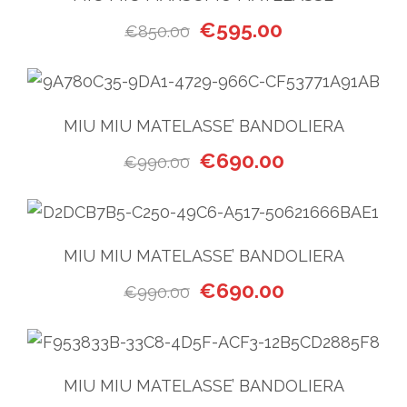
Il prezzo originale era: €85
Il prezzo attual
€
595.00
€
850.00
MIU MIU MATELASSE’ BANDOLIERA
Il prezzo originale era: €99
Il prezzo attual
€
690.00
€
990.00
MIU MIU MATELASSE’ BANDOLIERA
Il prezzo originale era: €99
Il prezzo attual
€
690.00
€
990.00
MIU MIU MATELASSE’ BANDOLIERA