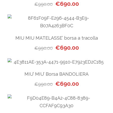
Il prezzo originale era: €99
Il prezzo attual
€
690.00
€
990.00
MIU MIU MATELASSE’ borsa a tracolla
Il prezzo originale era: €99
Il prezzo attual
€
690.00
€
990.00
MIU’ MIU’ Borsa BANDOLIERA
Il prezzo originale era: €99
Il prezzo attual
€
690.00
€
990.00