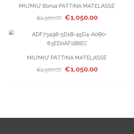
MIU’MIU’ Borsa PATTINA MATELASSE’
Il prezzo originale era: €1,5
Il prezzo attua
€
1,050.00
€
1,500.00
MIU’MIU’ PATTINA MATELASSE’
Il prezzo originale era: €1,5
Il prezzo attua
€
1,050.00
€
1,500.00