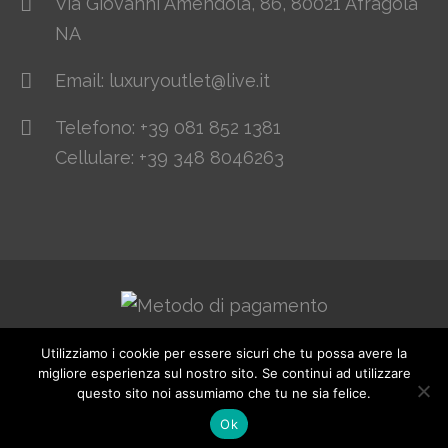
Via Giovanni Amendola, 86, 80021 Afragola
NA
Email: luxuryoutlet@live.it
Telefono: +39 081 852 1381
Cellulare: +39 348 8046263
Utilizziamo i cookie per essere sicuri che tu possa avere la
© 2021. All Rights Reserved. Designed by
migliore esperienza sul nostro sito. Se continui ad utilizzare
www.webhousesas.net
questo sito noi assumiamo che tu ne sia felice.
Ok