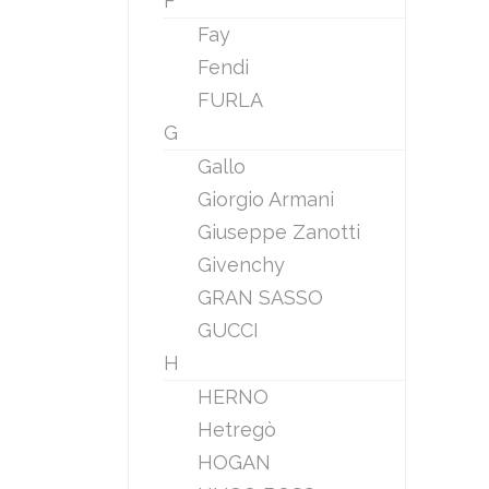
F
Fay
Fendi
FURLA
G
Gallo
Giorgio Armani
Giuseppe Zanotti
Givenchy
GRAN SASSO
GUCCI
H
HERNO
Hetregò
HOGAN