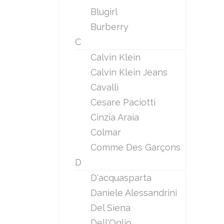
Blugirl
Burberry
C
Calvin Klein
Calvin Klein Jeans
Cavalli
Cesare Paciotti
Cinzia Araia
Colmar
Comme Des Garçons
D
D'acquasparta
Daniele Alessandrini
Del Siena
Dell'Oglio