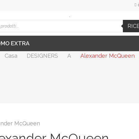
.
cts
RIC
h
OMO EXTRA
Casa
DESIGNERS
A
Alexander McQueen
ander McQueen
lexander McQueen