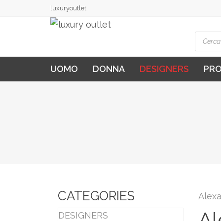
luxuryoutlet
Produ
searc
UOMO
DONNA
DESIGNERS
PR
CATEGORIES
Alex
A
DESIGNERS