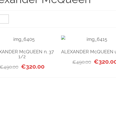
XANDER McQUEEN n. 37
ALEXANDER McQUEEN u
1/2
Il prezzo o
€
320.0
€
490.00
Il prezzo originale era: €490.00.
Il prezzo attuale è: €320.00.
€
320.00
€
490.00