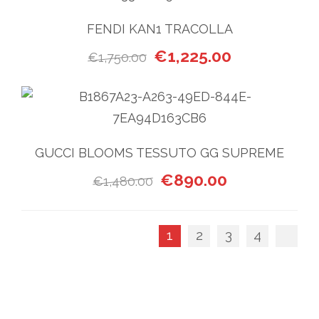
FENDI KAN1 TRACOLLA
Il prezzo originale era: €1,7
Il prezzo attua
€
1,225.00
€
1,750.00
GUCCI BLOOMS TESSUTO GG SUPREME
Il prezzo originale era: €1,
Il prezzo attua
€
890.00
€
1,480.00
1
2
3
4