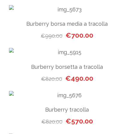
Burberry borsa media a tracolla
Il prezzo originale era: €99
Il prezzo attual
€
700.00
€
990.00
Burberry borsetta a tracolla
Il prezzo originale era: €820
Il prezzo attual
€
490.00
€
820.00
Burberry tracolla
Il prezzo originale era: €820
Il prezzo attuale
€
570.00
€
820.00