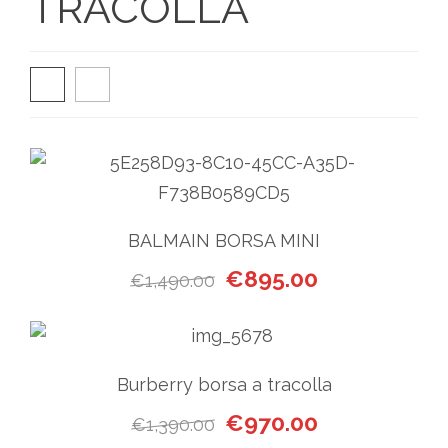
TRACOLLA
BALMAIN BORSA MINI
Il prezzo originale era: €1,
Il prezzo attual
€
895.00
€
1,490.00
Burberry borsa a tracolla
Il prezzo originale era: €1,
Il prezzo attual
€
970.00
€
1,390.00