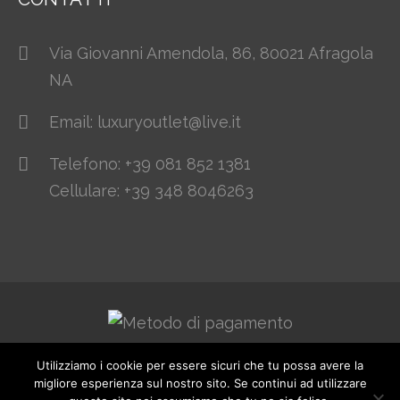
Via Giovanni Amendola, 86, 80021 Afragola
NA
Email: luxuryoutlet@live.it
Telefono: +39 081 852 1381
Cellulare: +39 348 8046263
Utilizziamo i cookie per essere sicuri che tu possa avere la
© 2021. All Rights Reserved. Designed by
migliore esperienza sul nostro sito. Se continui ad utilizzare
www.webhousesas.net