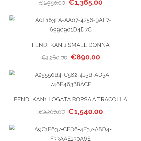
Il prezzo originale era: €1,9
Il prezzo attua
€
1,365.00
€
1,950.00
FENDI KAN 1 SMALL DONNA
Il prezzo originale era: €1,
Il prezzo attual
€
890.00
€
1,280.00
FENDI KAN1 LOGATA BORSA A TRACOLLA
Il prezzo originale era: €2,2
Il prezzo attua
€
1,540.00
€
2,200.00