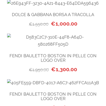
DOLCE & GABBANA BORSA A TRACOLLA
Il prezzo originale era: €1,55
Il prezzo attua
€
1,000.00
€
1,550.00
FENDI BAULETTO BOSTON IN PELLE CON
LOGO OVER
Il prezzo originale era: €1,9
Il prezzo attua
€
1,300.00
€
1,950.00
FENDI BAULETTO BOSTON IN PELLE CON
LOGO OVER