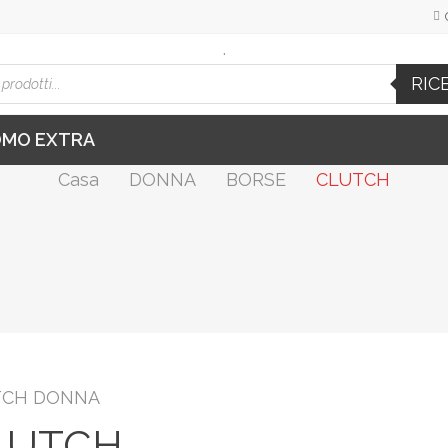
.
cts
RIC
h
OMO EXTRA
Casa
DONNA
BORSE
CLUTCH
TCH DONNA
LUTCH