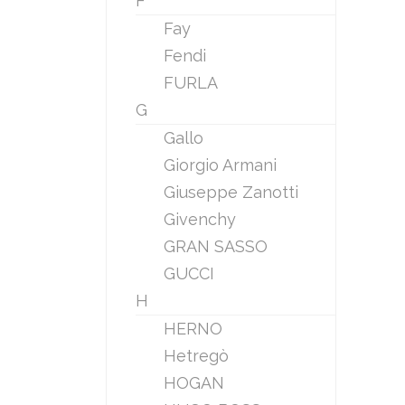
F
Fay
Fendi
FURLA
G
Gallo
Giorgio Armani
Giuseppe Zanotti
Givenchy
GRAN SASSO
GUCCI
H
HERNO
Hetregò
HOGAN