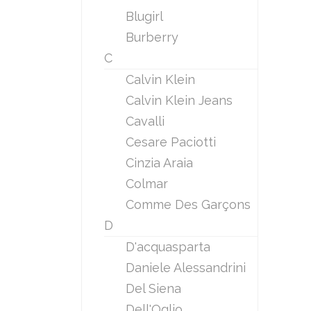
Blugirl
Burberry
C
Calvin Klein
Calvin Klein Jeans
Cavalli
Cesare Paciotti
Cinzia Araia
Colmar
Comme Des Garçons
D
D'acquasparta
Daniele Alessandrini
Del Siena
Dell'Oglio