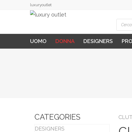
luxuryoutlet
Produ
searc
UOMO
DONNA
DESIGNERS
PR
CATEGORIES
CLU
C
DESIGNERS