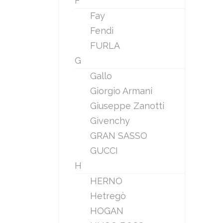
F
Fay
Fendi
FURLA
G
Gallo
Giorgio Armani
Giuseppe Zanotti
Givenchy
GRAN SASSO
GUCCI
H
HERNO
Hetregò
HOGAN