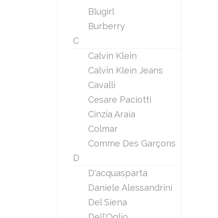
Blugirl
Burberry
C
Calvin Klein
Calvin Klein Jeans
Cavalli
Cesare Paciotti
Cinzia Araia
Colmar
Comme Des Garçons
D
D'acquasparta
Daniele Alessandrini
Del Siena
Dell'Oglio