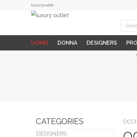
luxuryoutlet
Produ
searc
UOMO
DONNA
DESIGNERS
PR
CATEGORIES
OCCH
O
DESIGNERS