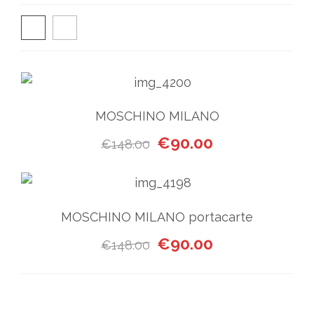
MOSCHINO MILANO
Il prezzo originale era: €14
Il prezzo attuale
€
90.00
€
148.00
MOSCHINO MILANO portacarte
Il prezzo originale era: €14
Il prezzo attuale
€
90.00
€
148.00