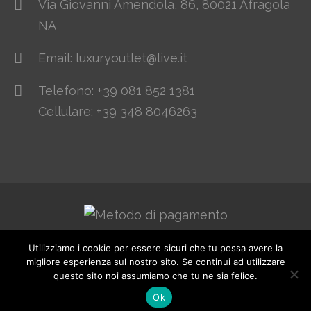
Via Giovanni Amendola, 86, 80021 Afragola
NA
Email: luxuryoutlet@live.it
Telefono: +39 081 852 1381
Cellulare: +39 348 8046263
Utilizziamo i cookie per essere sicuri che tu possa avere la
© 2021. All Rights Reserved. Designed by
migliore esperienza sul nostro sito. Se continui ad utilizzare
www.webhousesas.net
questo sito noi assumiamo che tu ne sia felice.
Ok