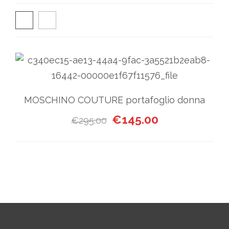
MOSCHINO COUTURE portafoglio donna
Il prezzo originale era: €295
Il prezzo attuale
€
145.00
€
295.00