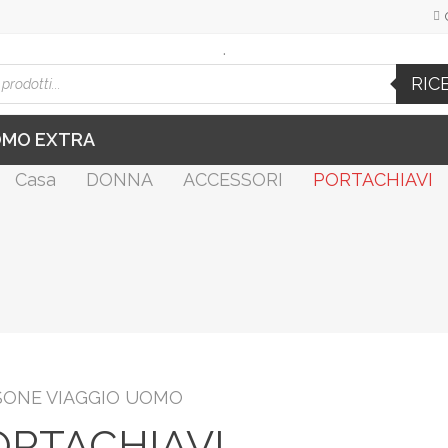
.
cts
RIC
h
OMO EXTRA
Casa
DONNA
ACCESSORI
PORTACHIAVI
ONE VIAGGIO UOMO
ORTACHIAVI