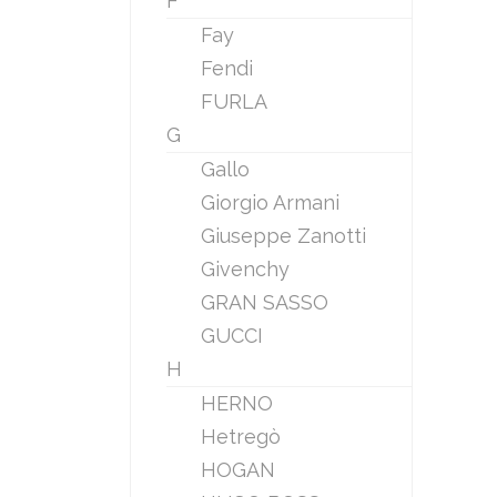
F
Fay
Fendi
FURLA
G
Gallo
Giorgio Armani
Giuseppe Zanotti
Givenchy
GRAN SASSO
GUCCI
H
HERNO
Hetregò
HOGAN