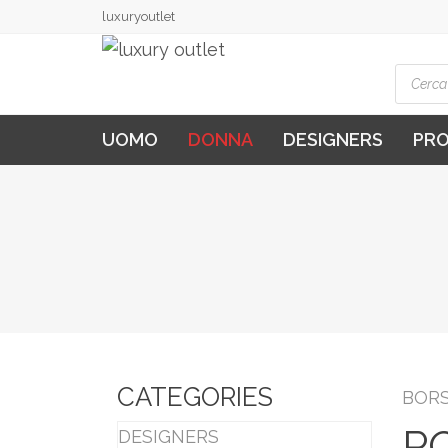
luxuryoutlet
Produ
searc
UOMO
DONNA
DESIGNERS
PR
CATEGORIES
BORS
P
DESIGNERS