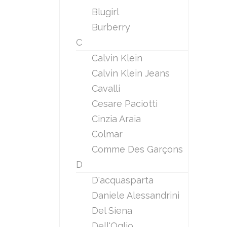
Blugirl
Burberry
C
Calvin Klein
Calvin Klein Jeans
Cavalli
Cesare Paciotti
Cinzia Araia
Colmar
Comme Des Garçons
D
D'acquasparta
Daniele Alessandrini
Del Siena
Dell'Oglio