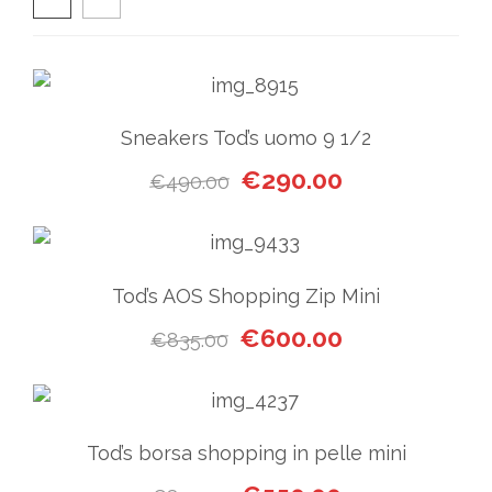
Sneakers Tod’s uomo 9 1/2
Il prezzo originale era: €49
Il prezzo attual
€
290.00
€
490.00
Tod’s AOS Shopping Zip Mini
Il prezzo originale era: €835
Il prezzo attual
€
600.00
€
835.00
Tod’s borsa shopping in pelle mini
Il prezzo originale era: €89
Il prezzo attual