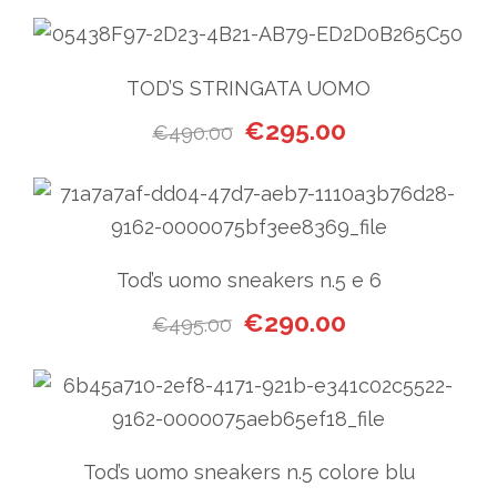
TOD’S STRINGATA UOMO
Il prezzo originale era: €49
Il prezzo attual
€
295.00
€
490.00
Tod’s uomo sneakers n.5 e 6
Il prezzo originale era: €49
Il prezzo attual
€
290.00
€
495.00
Tod’s uomo sneakers n.5 colore blu