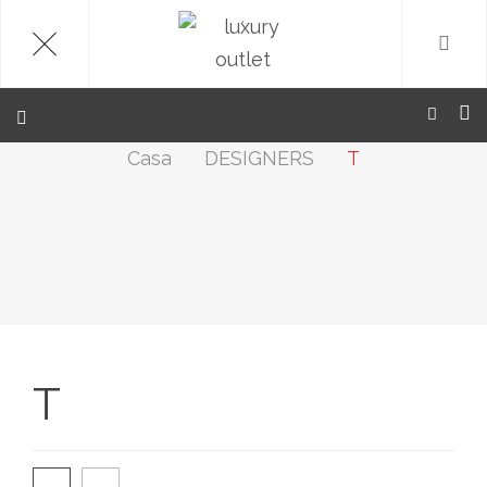
.
Casa
DESIGNERS
T
T