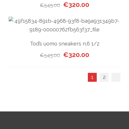
Il prezzo originale era: €545
Il prezzo attuale
€
320.00
€
545.00
Tod’s uomo sneakers n.6 1/2
Il prezzo originale era: €545
Il prezzo attuale
€
320.00
€
545.00
1
2