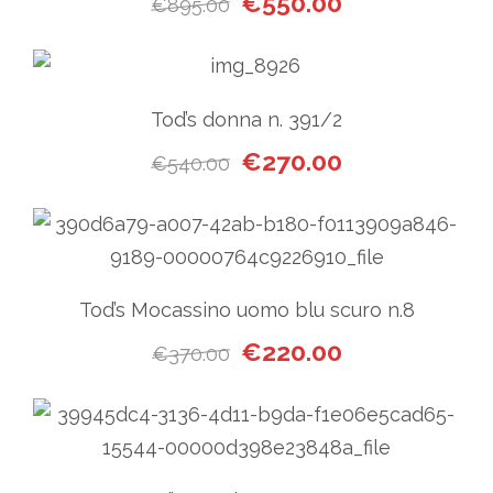
€
550.00
€
895.00
Tod’s donna n. 391/2
Il prezzo originale era: €54
Il prezzo attuale
€
270.00
€
540.00
Tod’s Mocassino uomo blu scuro n.8
Il prezzo originale era: €370
Il prezzo attuale
€
220.00
€
370.00