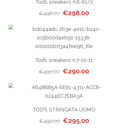
Tod’s sneakers n.6-61/2
Il prezzo originale era: €49
Il prezzo attual
€
298.00
€
496.00
Tod’s sneakers n.7-10-11
Il prezzo originale era: €49
Il prezzo attual
€
290.00
€
490.00
TOD’S STRINGATA UOMO
Il prezzo originale era: €49
Il prezzo attual
€
295.00
€
490.00