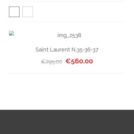
Saint Laurent N.35-36-37
Il prezzo originale era: €795
Il prezzo attual
€
560.00
€
795.00