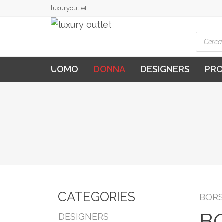
luxuryoutlet
Produ
searc
UOMO
DONNA
DESIGNERS
PR
CATEGORIES
BOR
B
DESIGNERS