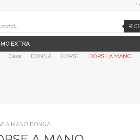
.
cts
RIC
h
OMO EXTRA
Casa
DONNA
BORSE
BORSE A MANO
SE A MANO DONNA
ORSE A MANO