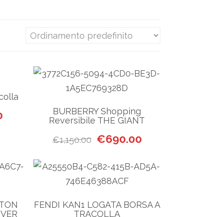
colla
BURBERRY Shopping
riginale era: €820.00.
Il prezzo attuale è: €490.00.
0
Reversibile THE GIANT
Il prezzo originale era: €1,150.
Il prezzo attuale è
€
690.00
€
1,150.00
STON
FENDI KAN1 LOGATA BORSA A
OVER
TRACOLLA