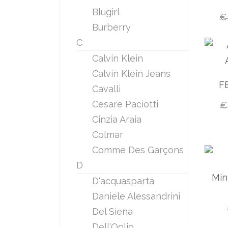
Blugirl
€
Burberry
C
Calvin Klein
Calvin Klein Jeans
F
Cavalli
Cesare Paciotti
€
Cinzia Araia
Colmar
Comme Des Garçons
D
Min
D'acquasparta
Daniele Alessandrini
Del Siena
Dell'Oglio