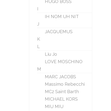
HUGO BOSS
I
IH NOM UH NIT
J
JACQUEMUS
K
L
Liu Jo
LOVE MOSCHINO
M
MARC JACOBS
Massimo Rebecchi
MC2 Saint Barth
MICHAEL KORS
MIU MIU