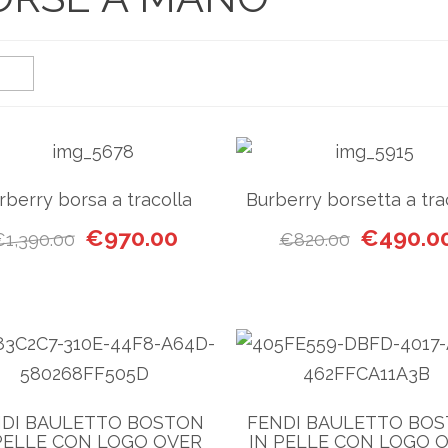
rberry borsa a tracolla
Burberry borsetta a tra
Il prezzo originale era: €1,390.00.
Il prezzo attuale è: €970.00.
Il prezzo o
€
970.00
€
490.0
€
1,390.00
€
820.00
DI BAULETTO BOSTON
FENDI BAULETTO BO
PELLE CON LOGO OVER
IN PELLE CON LOGO 