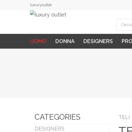
luxuryoutlet
Produ
searc
UOMO
DONNA
DESIGNERS
PR
CATEGORIES
TELI
TE
DESIGNERS