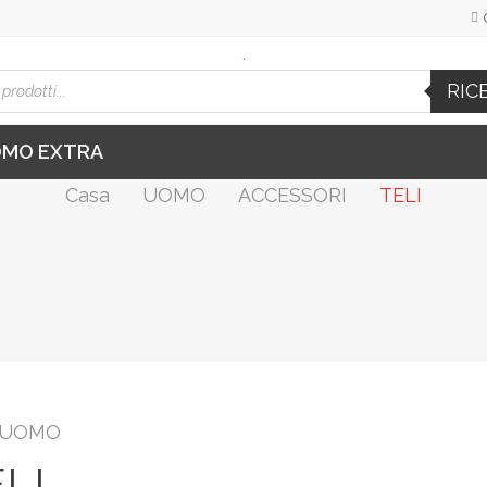
.
cts
RIC
h
OMO EXTRA
Casa
UOMO
ACCESSORI
TELI
 UOMO
LI