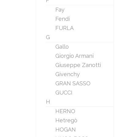
F
Fay
Fendi
FURLA
G
Gallo
Giorgio Armani
Giuseppe Zanotti
Givenchy
GRAN SASSO
GUCCI
H
HERNO
Hetregò
HOGAN