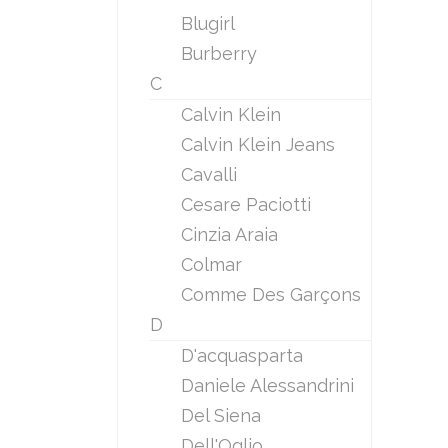
Blugirl
Burberry
C
Calvin Klein
Calvin Klein Jeans
Cavalli
Cesare Paciotti
Cinzia Araia
Colmar
Comme Des Garçons
D
D'acquasparta
Daniele Alessandrini
Del Siena
Dell'Oglio