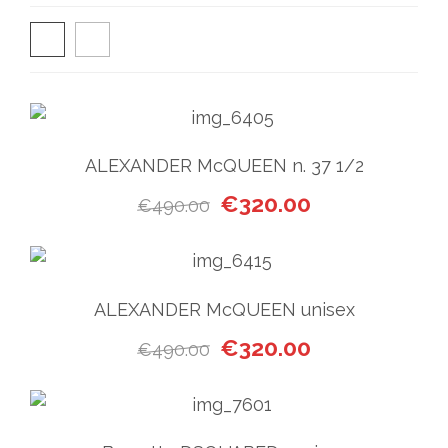
ALEXANDER McQUEEN n. 37 1/2
Il prezzo originale era: €49
Il prezzo attuale
€
320.00
€
490.00
ALEXANDER McQUEEN unisex
Il prezzo originale era: €49
Il prezzo attuale
€
320.00
€
490.00