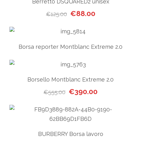
Berretto DSQUARED2 unisex
Il prezzo originale era: €125
Il prezzo attuale 
€
88.00
€
125.00
Borsa reporter Montblanc Extreme 2.0
Borsello Montblanc Extreme 2.0
Il prezzo originale era: €555
Il prezzo attuale
€
390.00
€
555.00
BURBERRY Borsa lavoro