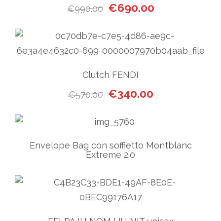
Il prezzo originale era: €99
Il prezzo attual
€
690.00
€
990.00
Clutch FENDI
Il prezzo originale era: €570
Il prezzo attual
€
340.00
€
570.00
Envelope Bag con soffietto Montblanc
Extreme 2.0