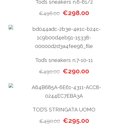
Tod’s sneakers n.6-61/2
Il prezzo originale era: €49
Il prezzo attual
€
298.00
€
496.00
Tod’s sneakers n.7-10-11
Il prezzo originale era: €49
Il prezzo attual
€
290.00
€
490.00
TOD’S STRINGATA UOMO
Il prezzo originale era: €49
Il prezzo attual
€
295.00
€
490.00