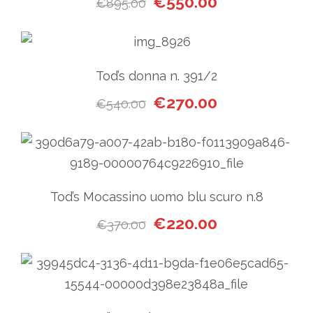
€
550.00
€
895.00
Tod’s donna n. 391/2
Il prezzo originale era: €54
Il prezzo attuale
€
270.00
€
540.00
Tod’s Mocassino uomo blu scuro n.8
Il prezzo originale era: €370
Il prezzo attuale
€
220.00
€
370.00