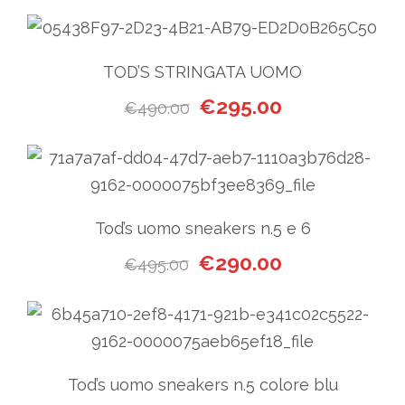
TOD’S STRINGATA UOMO
Il prezzo originale era: €49
Il prezzo attual
€
295.00
€
490.00
Tod’s uomo sneakers n.5 e 6
Il prezzo originale era: €49
Il prezzo attual
€
290.00
€
495.00
Tod’s uomo sneakers n.5 colore blu