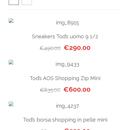
Sneakers Tod’s uomo 9 1/2
Il prezzo originale era: €49
Il prezzo attual
€
290.00
€
490.00
Tod’s AOS Shopping Zip Mini
Il prezzo originale era: €835
Il prezzo attual
€
600.00
€
835.00
Tod’s borsa shopping in pelle mini
Il prezzo originale era: €89
Il prezzo attual