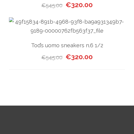
Il prezzo originale era: €545
Il prezzo attuale
€
320.00
€
545.00
Tod’s uomo sneakers n.6 1/2
Il prezzo originale era: €545
Il prezzo attuale
€
320.00
€
545.00