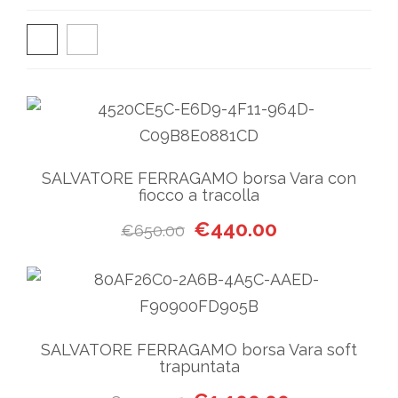
SALVATORE FERRAGAMO borsa Vara con
fiocco a tracolla
Il prezzo originale era: €650
Il prezzo attual
€
440.00
€
650.00
SALVATORE FERRAGAMO borsa Vara soft
trapuntata
Il prezzo originale era: €1,5
Il prezzo attua