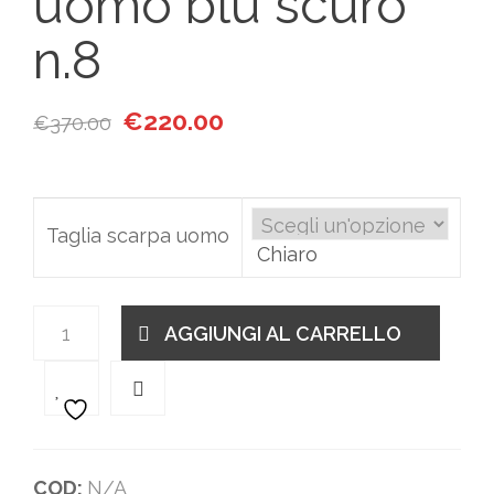
uomo blu scuro
n.8
Il prezzo originale era: €370.00.
Il prezzo attuale è: €220.00.
€
220.00
€
370.00
Taglia scarpa uomo
Chiaro
Quantità
AGGIUNGI AL CARRELLO
COD:
N/A