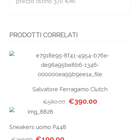
prezzo listino 370 €￼
PRODOTTI CORRELATI
Salvatore Ferragamo Clutch
Il prezzo originale era: €58
Il prezzo attual
€
390.00
€
580.00
Sneakers uomo P448
Il prezzo originale era: €219.00.
Il prezzo attuale è: €100.00.
€
100.00
€
219.00