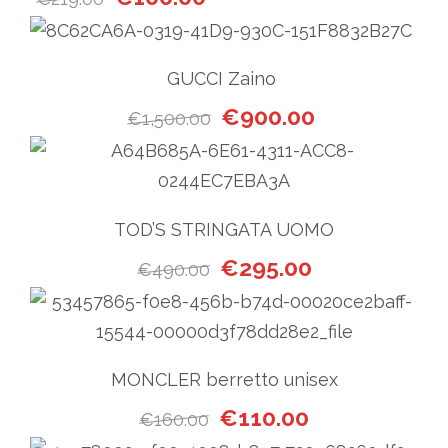
GUCCI Zaino
Il prezzo originale era: €1,5
Il prezzo attual
€
900.00
€
1,500.00
TOD’S STRINGATA UOMO
Il prezzo originale era: €49
Il prezzo attual
€
295.00
€
490.00
MONCLER berretto unisex
Il prezzo originale era: €160
Il prezzo attuale
€
110.00
€
160.00