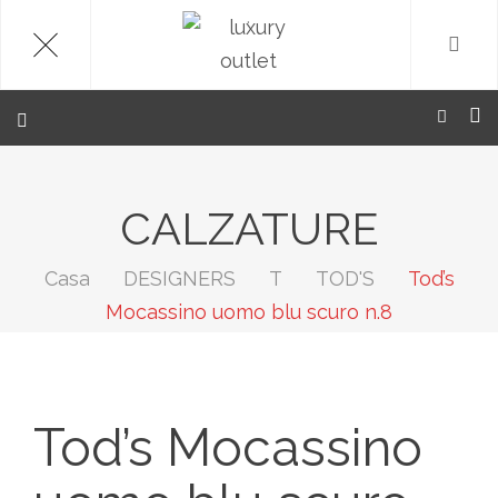
.
CALZATURE
Casa
DESIGNERS
T
TOD'S
Tod’s
Mocassino uomo blu scuro n.8
Tod’s Mocassino