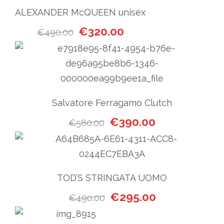
ALEXANDER McQUEEN unisex
Il prezzo originale era: €490.00.
Il prezzo attuale è: €32
€
320.00
€
490.00
Salvatore Ferragamo Clutch
Il prezzo originale era: €58
Il prezzo attual
€
390.00
€
580.00
TOD’S STRINGATA UOMO
Il prezzo originale era: €49
Il prezzo attual
€
295.00
€
490.00