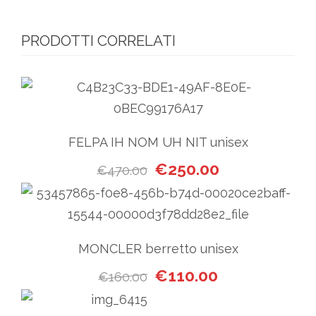
PRODOTTI CORRELATI
FELPA IH NOM UH NIT unisex
Il prezzo originale era: €47
Il prezzo attuale
€
250.00
€
470.00
MONCLER berretto unisex
Il prezzo originale era: €160
Il prezzo attuale
€
110.00
€
160.00