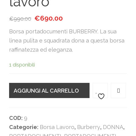
lavoro
Il prezzo originale era: €990.00.
Il prezzo attuale è: €690.00.
€
690.00
€
990.00
Borsa portadocumenti BURBERRY. La sua
linea pulita e squadrata dona a questa borsa
raffinatezza ed eleganza.
1 disponibili
AGGIUNGI AL CARRELLO
COD:
9
Categorie:
Borsa Lavoro
,
Burberry
,
DONNA
,