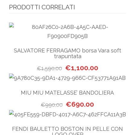
PRODOTTI CORRELATI
SALVATORE FERRAGAMO borsa Vara soft
trapuntata
Il prezzo originale era: €1,5
Il prezzo attua
€
1,100.00
€
1,590.00
MIU MIU MATELASSE’ BANDOLIERA
Il prezzo originale era: €99
Il prezzo attual
€
690.00
€
990.00
FENDI BAULETTO BOSTON IN PELLE CON
LOGO OVER