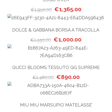
Il prezzo originale era: €1,9
Il prezzo attua
€
1,365.00
€
1,950.00
DOLCE & GABBANA BORSA A TRACOLLA
Il prezzo originale era: €1,55
Il prezzo attua
€
1,000.00
€
1,550.00
GUCCI BLOOMS TESSUTO GG SUPREME
Il prezzo originale era: €1,
Il prezzo attua
€
890.00
€
1,480.00
MIU MIU MARSUPIO MATELASSE’