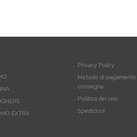
Privacy Policy
MO
Metodo di pagamento
consegna
NNA
Politica dei resi
IGNERS
Spedizioni
MO EXTRA