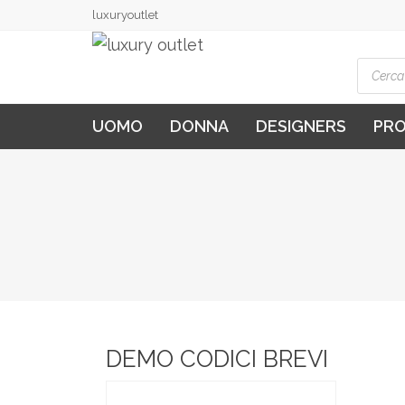
luxuryoutlet
Produ
searc
UOMO
DONNA
DESIGNERS
PR
DEMO CODICI BREVI