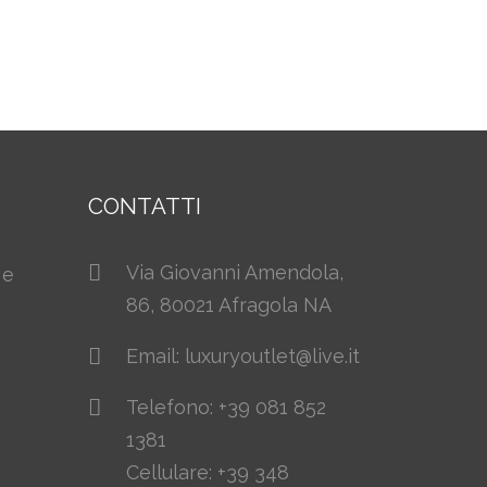
CONTATTI
Via Giovanni Amendola,
 e
86, 80021 Afragola NA
Email: luxuryoutlet@live.it
Telefono: +39 081 852
1381
Cellulare: +39 348