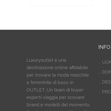
INFO
Luxuryoutlet è una
UO
destinazione online affidabile
DO
per trovare la moda maschile
DES
e femminile di lusso in
OUTLET. Un team di buyer
PRO
esperti viaggia per scovare
brand e modelli del momento.