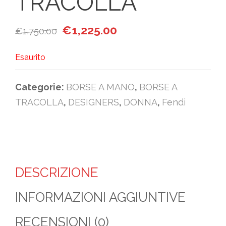
TRACOLLA
Il prezzo originale era: €1,750.00.
Il prezzo attuale è: €1,225
€
1,225.00
€
1,750.00
Esaurito
Categorie:
BORSE A MANO
,
BORSE A
TRACOLLA
,
DESIGNERS
,
DONNA
,
Fendi
DESCRIZIONE
INFORMAZIONI AGGIUNTIVE
RECENSIONI (0)