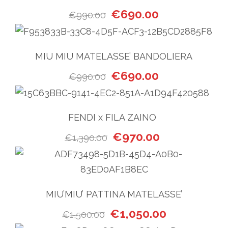
Il prezzo originale era: €990
Il prezzo attual
€
690.00
€
990.00
MIU MIU MATELASSE’ BANDOLIERA
Il prezzo originale era: €99
Il prezzo attual
€
690.00
€
990.00
FENDI x FILA ZAINO
Il prezzo originale era: €1,3
Il prezzo attual
€
970.00
€
1,390.00
MIU’MIU’ PATTINA MATELASSE’
Il prezzo originale era: €1,5
Il prezzo attua
€
1,050.00
€
1,500.00