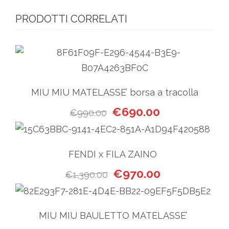
PRODOTTI CORRELATI
MIU MIU MATELASSE’ borsa a tracolla
Il prezzo originale era: €99
Il prezzo attual
€
690.00
€
990.00
FENDI x FILA ZAINO
Il prezzo originale era: €1,3
Il prezzo attual
€
970.00
€
1,390.00
MIU MIU BAULETTO MATELASSE’