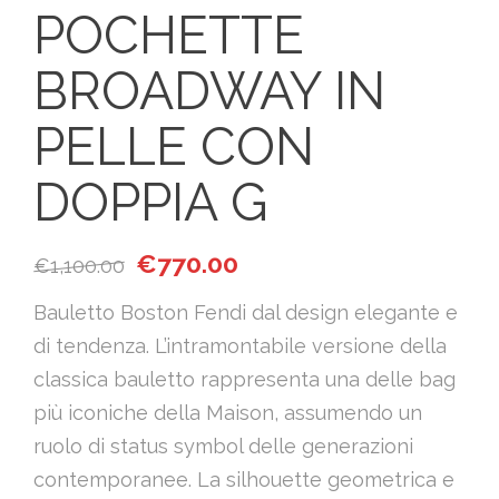
POCHETTE
BROADWAY IN
PELLE CON
DOPPIA G
Il prezzo originale era: €1,100.00.
Il prezzo attuale è: €770.00
€
770.00
€
1,100.00
Bauletto Boston Fendi dal design elegante e
di tendenza. L’intramontabile versione della
classica bauletto rappresenta una delle bag
più iconiche della Maison, assumendo un
ruolo di status symbol delle generazioni
contemporanee. La silhouette geometrica e