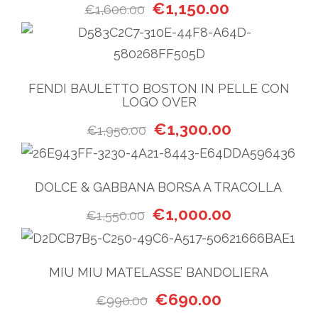
Il prezzo originale era: €1,6
Il prezzo attua
€
1,150.00
€
1,600.00
FENDI BAULETTO BOSTON IN PELLE CON
LOGO OVER
Il prezzo originale era: €1,9
Il prezzo attua
€
1,300.00
€
1,950.00
DOLCE & GABBANA BORSA A TRACOLLA
Il prezzo originale era: €1,55
Il prezzo attua
€
1,000.00
€
1,550.00
MIU MIU MATELASSE’ BANDOLIERA
Il prezzo originale era: €990
Il prezzo attual
€
690.00
€
990.00