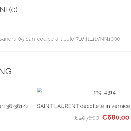
I (0)
ssandra 05 San. codice articolo 71641111VNN1000
ING
ri 38-381/2
SAINT LAURENT décolleté in vernice
ale era: €975.00.
prezzo attuale è: €680.00.
Il prezzo ori
€
680.00
€
1,050.00