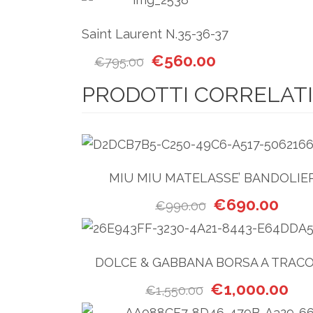
Saint Laurent N.35-36-37
Il prezzo originale era: €795
Il prezzo attuale
€
560.00
€
795.00
PRODOTTI CORRELATI
MIU MIU MATELASSE’ BANDOLIE
Il prezzo original
Il pre
€
690.00
€
990.00
DOLCE & GABBANA BORSA A TRAC
Il prezzo originale
Il p
€
1,000.00
€
1,550.00