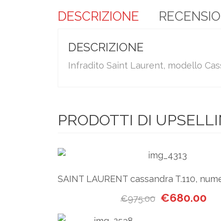
DESCRIZIONE
RECENSION
DESCRIZIONE
Infradito Saint Laurent, modello Ca
PRODOTTI DI UPSELL
SAINT LAURENT cassandra T.110, nume
Il prezzo origin
Il 
€
680.00
€
975.00