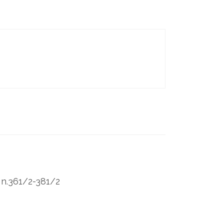
 n.361/2-381/2
ginale era: €1,050.00.
Il prezzo attuale è: €680.00.