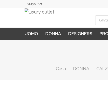
luxuryoutlet
Produ
searc
UOMO
DONNA
DESIGNERS
PR
Casa
DONNA
CALZ