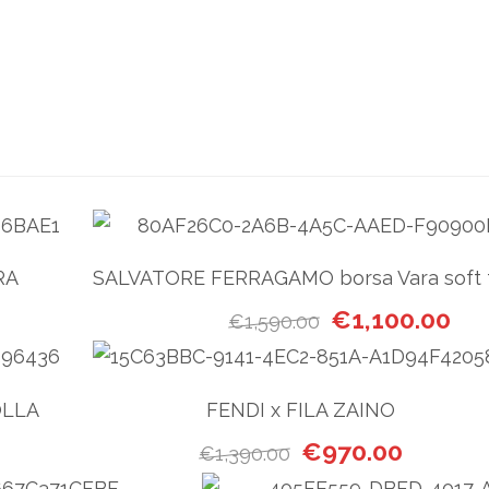
.00.
 è: €560.00.
RA
SALVATORE FERRAGAMO borsa Vara soft 
e era: €990.00.
zzo attuale è: €690.00.
Il prezzo original
Il p
€
1,100.00
€
1,590.00
OLLA
FENDI x FILA ZAINO
 era: €1,550.00.
rezzo attuale è: €1,000.00.
Il prezzo originale er
Il prezzo
€
970.00
€
1,390.00