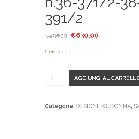
n.36-371/2-38
391/2
Il prezzo originale era: €89
Il prezzo attual
€
630.00
€
895.00
6 disponibili
Quantità
AGGIUNGI AL CARRELL
Categorie:
DESIGNERS
,
DONNA
,
S