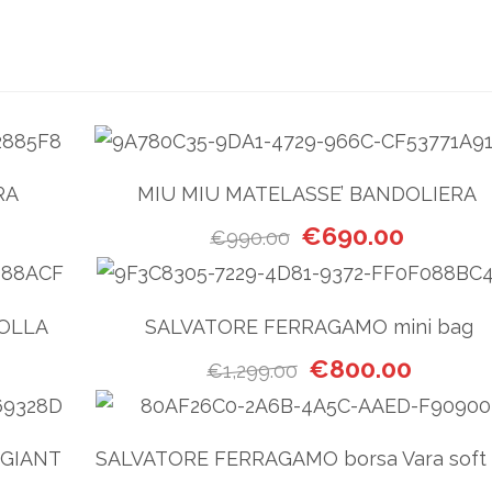
RA
MIU MIU MATELASSE’ BANDOLIERA
e era: €990.00.
zzo attuale è: €690.00.
Il prezzo originale er
Il prezzo
€
690.00
€
990.00
COLLA
SALVATORE FERRAGAMO mini bag
e era: €2,200.00.
rezzo attuale è: €1,540.00.
Il prezzo originale e
Il prezzo
€
800.00
€
1,299.00
 GIANT
SALVATORE FERRAGAMO borsa Vara soft 