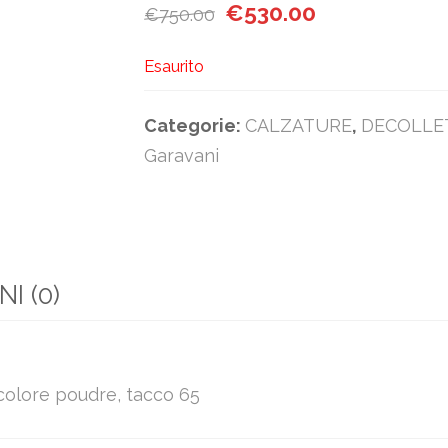
Il prezzo originale era: €75
Il prezzo attual
€
530.00
€
750.00
Esaurito
Categorie:
CALZATURE
,
DECOLLE
Garavani
I (0)
colore poudre, tacco 65