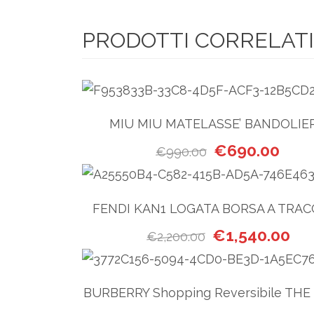
PRODOTTI CORRELATI
MIU MIU MATELASSE’ BANDOLIE
Il prezzo original
Il pre
€
690.00
€
990.00
FENDI KAN1 LOGATA BORSA A TRA
Il prezzo original
Il p
€
1,540.00
€
2,200.00
BURBERRY Shopping Reversibile THE