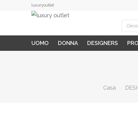
luxuryoutlet
Produ
searc
UOMO
DONNA
DESIGNERS
PR
Casa
DES