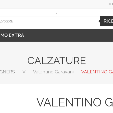
.
cts
RIC
h
OMO EXTRA
CALZATURE
IGNERS
V
Valentino Garavani
VALENTINO GA
VALENTINO G