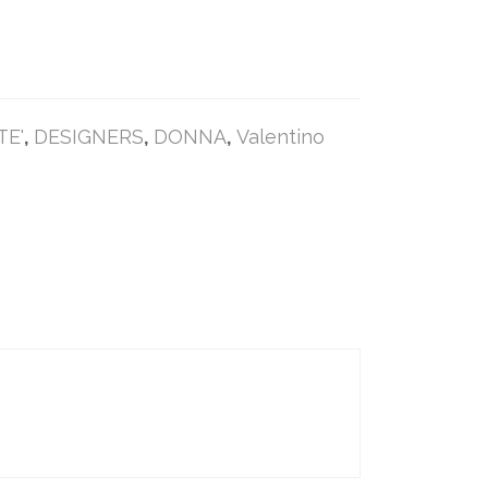
0.00.
e è: €530.00.
TE'
,
DESIGNERS
,
DONNA
,
Valentino